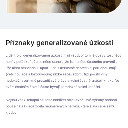
Příznaky generalizované úzkosti
Lidé, trpící generalizovanou úzkostí mají všudypřítomné obavy, že „něco
není v pořádku“, „že se něco stane“, „že jsem něco špatného provedl“,
“že něco nezvládnu” apod. Lidé s úzkostně depresivní poruchou mají
(většinou zcela bezdůvodně) nízké sebevědomí, trpí pocity viny,
nedokáží asertivně prosadit svá práva a velmi špatně snášejí kritiku. Ve
svém osobním životě často bývají paradoxně velmi úspěšní.
Nejsou však schopní na sebe nahlížet objektivně, své výkony hodnotí
pouze na základě zcela neuměřených nároků, které si na sebe sami
kladou.