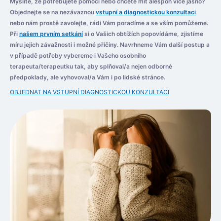
Myslíte, že potřebujete pomoci nebo chcete mít alespoň více jasno?
Objednejte se na nezávaznou
vstupní a diagnostickou konzultaci
nebo nám prostě zavolejte, rádi Vám poradíme a se vším pomůžeme.
Při
našem prvním setkání
si o Vašich obtížích popovídáme, zjistíme
míru jejich závažnosti i možné příčiny. Navrhneme Vám další postup a
v případě potřeby vybereme i Vašeho osobního
terapeuta/terapeutku tak, aby splňoval/a nejen odborné
předpoklady, ale vyhovoval/a Vám i po lidské stránce.
OBJEDNAT NA VSTUPNÍ DIAGNOSTICKOU KONZULTACI