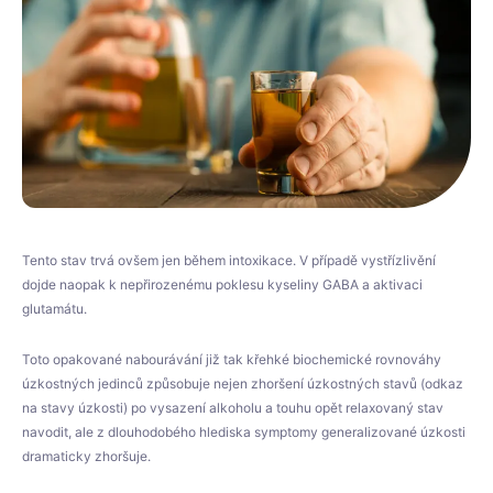
Tento stav trvá ovšem jen během intoxikace. V případě vystřízlivění
dojde naopak k nepřirozenému poklesu kyseliny GABA a aktivaci
glutamátu.
Toto opakované nabourávání již tak křehké biochemické rovnováhy
úzkostných jedinců způsobuje nejen zhoršení úzkostných stavů (odkaz
na stavy úzkosti) po vysazení alkoholu a touhu opět relaxovaný stav
navodit, ale z dlouhodobého hlediska symptomy generalizované úzkosti
dramaticky zhoršuje.