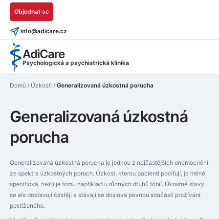
Objednat se
info@adicare.cz
AdiCare
Psychologická a psychiatrická klinika
Domů
/
Úzkosti
/
Generalizovaná úzkostná porucha
Generalizovaná úzkostná
porucha
Generalizovaná úzkostná porucha je jednou z nejčastějších onemocnění
ze spektra úzkostných poruch. Úzkost, kterou pacienti pociťují, je méně
specifická, nežli je tomu například u různých druhů fóbií. Úkostné stavy
se ale dostavují častěji a stávají se doslova pevnou součástí prožívání
postiženého.