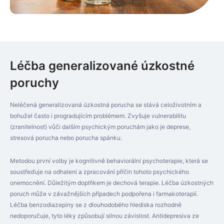
Léčba generalizované úzkostné
poruchy
Neléčená generalizovaná úzkostná porucha se stává celoživotním a
bohužel často i progradujícím problémem. Zvyšuje vulnerabilitu
(zranitelnost) vůči dalším psychickým poruchám jako je deprese,
stresová porucha nebo porucha spánku.
Metodou první volby je kognitivně behaviorální psychoterapie, která se
soustřeďuje na odhalení a zpracování příčin tohoto psychického
onemocnění. Důležitým doplňkem je dechová terapie. Léčba úzkostných
poruch může v závažnějších případech podpořena i farmakoterapií.
Léčba benzodiazepiny se z dlouhodobého hlediska rozhodně
nedoporučuje, tyto léky způsobují silnou závislost. Antidepresiva ze