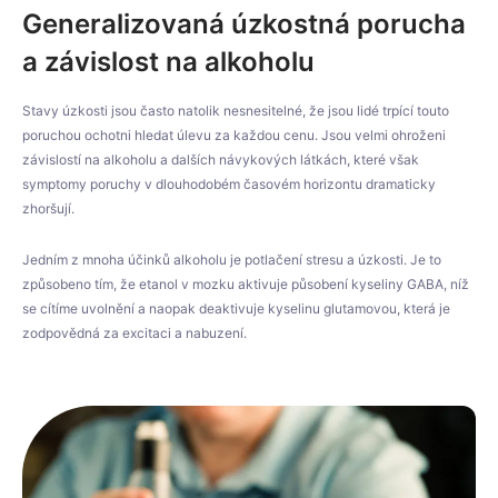
Generalizovaná úzkostná porucha
a závislost na alkoholu
Stavy úzkosti jsou často natolik nesnesitelné, že jsou lidé trpící touto
poruchou ochotni hledat úlevu za každou cenu. Jsou velmi ohroženi
závislostí na alkoholu a dalších návykových látkách, které však
symptomy poruchy v dlouhodobém časovém horizontu dramaticky
zhoršují.
Jedním z mnoha účinků alkoholu je potlačení stresu a úzkosti. Je to
způsobeno tím, že etanol v mozku aktivuje působení kyseliny GABA, níž
se cítíme uvolnění a naopak deaktivuje kyselinu glutamovou, která je
zodpovědná za excitaci a nabuzení.