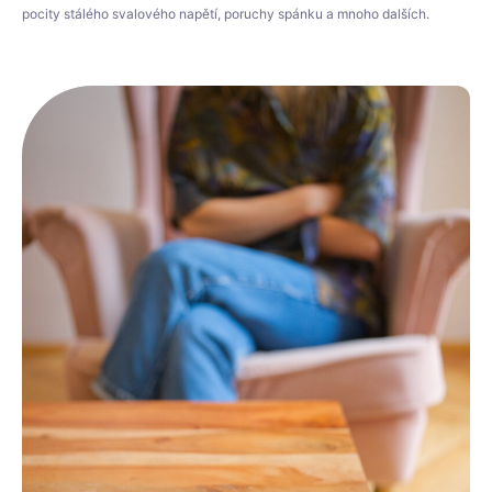
pocity stálého svalového napětí, poruchy spánku a mnoho dalších.