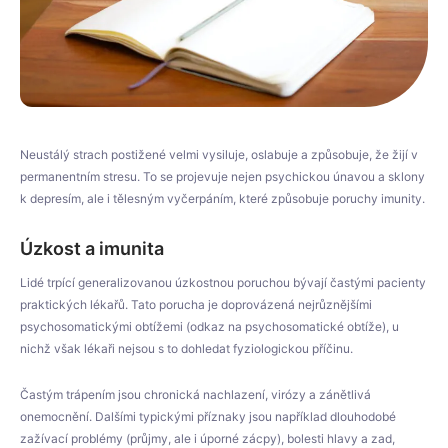
Neustálý strach postižené velmi vysiluje, oslabuje a způsobuje, že žijí v
permanentním stresu. To se projevuje nejen psychickou únavou a sklony
k depresím, ale i tělesným vyčerpáním, které způsobuje poruchy imunity.
Úzkost a imunita
Lidé trpící generalizovanou úzkostnou poruchou bývají častými pacienty
praktických lékařů. Tato porucha je doprovázená nejrůznějšími
psychosomatickými obtížemi (odkaz na psychosomatické obtíže), u
nichž však lékaři nejsou s to dohledat fyziologickou příčinu.
Častým trápením jsou chronická nachlazení, virózy a zánětlivá
onemocnění. Dalšími typickými příznaky jsou například dlouhodobé
zažívací problémy (průjmy, ale i úporné zácpy), bolesti hlavy a zad,