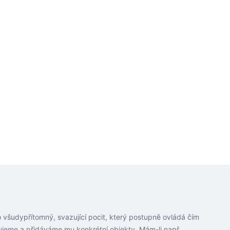
o všudypřítomný, svazující pocit, který postupně ovládá čím
izujeme a přidáváme mu konkrétní objekty. Mám-li např.