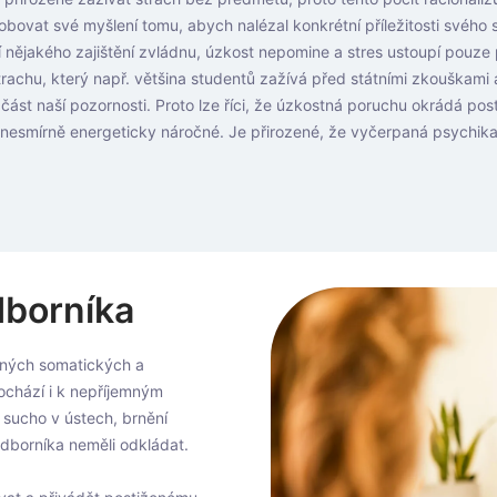
obovat své myšlení tomu, abych nalézal konkrétní příležitosti svého s
í nějakého zajištění zvládnu, úzkost nepomine a stres ustoupí pouze
trachu, který např. většina studentů zažívá před státními zkouškami 
st naší pozornosti. Proto lze říci, že úzkostná poruchu okrádá posti
u nesmírně energeticky náročné. Je přirozené, že vyčerpaná psychika
dborníka
dných somatických a
ochází i k nepříjemným
, sucho v ústech, brnění
dborníka neměli odkládat.