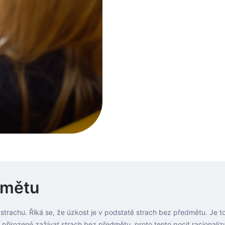
dmětu
strachu. Říká se, že úzkost je v podstatě strach bez předmětu. Je t
ení přirozené zažívat strach bez předmětu, proto tento pocit racional