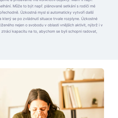
elhání. Může to být např. plánované setkání s rodiči mé
 přechodně. Úzkostná mysl si automaticky vytvoří další
a který se po zvládnutí situace trvale rozplyne. Úzkostné
ženého nejen o svobodu v oblasti vnějších aktivit, nýbrž i v
 ztrácí kapacitu na to, abychom se byli schopni radovat,