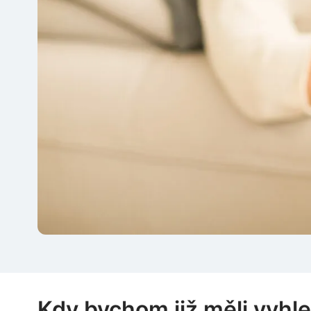
Kdy bychom již měli vyhl