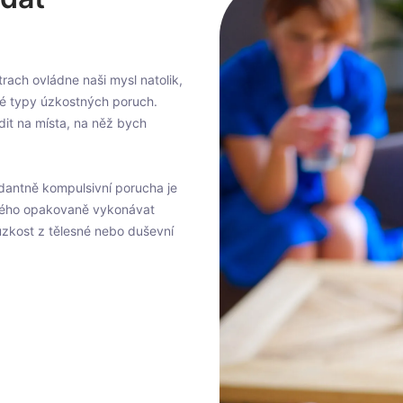
ach ovládne naši mysl natolik,
zné typy úzkostných poruch.
dit na místa, na něž bych
dantně kompulsivní porucha je
eného opakovaně vykonávat
 úzkost z tělesné nebo duševní