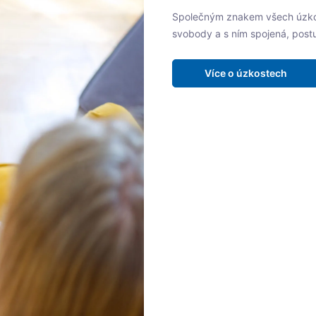
Společným znakem všech úzkos
svobody a s ním spojená, postup
Více o úzkostech