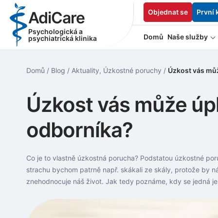
Objednat se
První 
AdiCare
Psychologická a
Domů
Naše služby
psychiatrická klinika
Domů
/
Blog
/
Aktuality
,
Úzkostné poruchy
/
Úzkost vás můž
Úzkost vás může úpl
odborníka?
Co je to vlastně úzkostná porucha? Podstatou úzkostné poru
strachu bychom patrně např. skákali ze skály, protože by nás 
znehodnocuje náš život. Jak tedy poznáme, kdy se jedná je