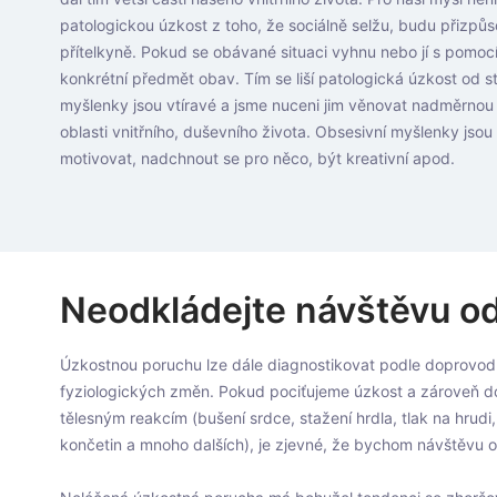
patologickou úzkost z toho, že sociálně selžu, budu přizpůs
přítelkyně. Pokud se obávané situaci vyhnu nebo jí s pomoc
konkrétní předmět obav. Tím se liší patologická úzkost od s
myšlenky jsou vtíravé a jsme nuceni jim věnovat nadměrnou čá
oblasti vnitřního, duševního života. Obsesivní myšlenky jso
motivovat, nadchnout se pro něco, být kreativní apod.
Neodkládejte návštěvu o
Úzkostnou poruchu lze dále diagnostikovat podle doprovo
fyziologických změn. Pokud pociťujeme úzkost a zároveň d
tělesným reakcím (bušení srdce, stažení hrdla, tlak na hrudi
končetin a mnoho dalších), je zjevné, že bychom návštěvu o